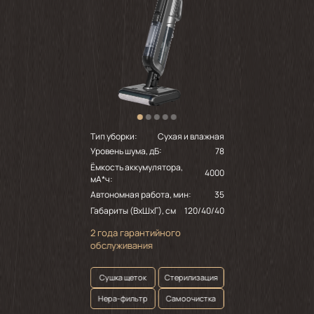
Тип уборки:
Сухая и влажная
Уровень шума, дБ:
78
Ёмкость аккумулятора,
4000
мА*ч:
Автономная работа, мин:
35
Габариты (ВхШхГ), см
120/40/40
2 года гарантийного
обслуживания
Сушка щеток
Стерилизация
Нepa-фильтр
Самоочистка