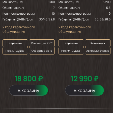
Мощность, Вт:
1700
Мощность, Вт:
2200
формы для запекания в аэрогриле. Товар
Объем чаши, л:
7
Объем чаши, л:
5.8
пришел аккуратно
упакованный.Рекомендую товар и
Количество программ:
10
Количество программ:
9
продавца!
Габариты (ВхШхГ), см
30/43/29.8
Габариты (ВхШхГ), см
30/38/28.6
2 года гарантийного
2 года гарантийного
обслуживания
обслуживания
Керамика
Конвекция 360°
Керамика
Конвекция
Режим "Сушка"
Обзорное окно
Режим "Сушка"
Автовыключение
18 800 ₽
12 990 ₽
В корзину
В корзину