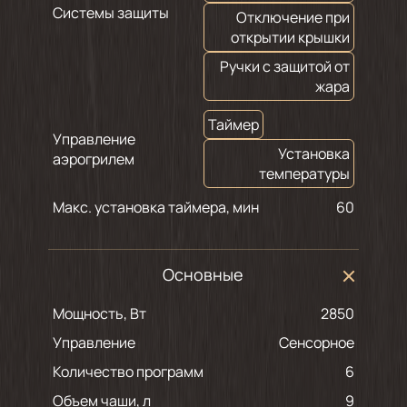
Системы защиты
Отключение при
открытии крышки
Ручки с защитой от
жара
Таймер
Управление
Установка
аэрогрилем
температуры
Макс. установка таймера, мин
60
Основные
Мощность, Вт
2850
Управление
Сенсорное
Количество программ
6
Объем чаши, л
9