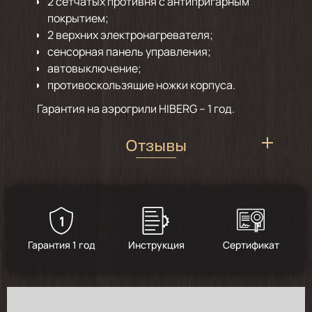
2 сетчатых противня с антипригарным
покрытием;
2 верхних электронагревателя;
сенсорная панель управления;
автовыключение;
противоскользящие ножки корпуса.
Гарантия на аэрогрили HIBERG – 1 год.
Отзывы
1
5
/
6
Гарантия 1 год
Инструкция
Сертификат
2025-12-22
Отличный аэрогриль! Купила на подарок.
Благодарят за эту незаменимую вещь на