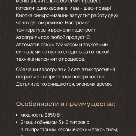
меню значительно облегчит процесс
готовки: одно касание, и вы – шеф-повар!
Кнопка синхронизации запустит работу двух
чаш в одном режиме. Настройка
температуры и времени подстроит
аэрогриль под любой продукт. С
автоматическим таймером и звуковыми
сигналами не нужно следить за готовкой,
техника напомнит о процессе.
Обе чаши аэрогриля и 2 сетчатых противня
покрыты антипригарной поверхностью.
Детали легко очищаются, экономя время.
Особенности и преимущества:
мощность 2850 Вт;
2 чаши объемом 3 и 6 литров с
антипригарным керамическим покрытием;