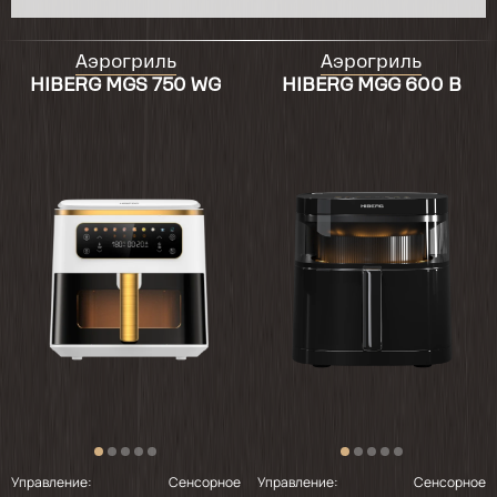
закинул.при 160 10 минут не получилось
жидкие,поставил на 200 10 минут
,пришлось сошкребать от бумаги.
Аэрогриль
Аэрогриль
HIBERG MGS 750 WG
HIBERG MGG 600 B
2025-07-26
Жена говорит, что это космос для неё на
кухне.
2025-07-23
Долго выбирала товар, читала
характеристики, отзывы. Наконец-то
остановилась на этом
аэрогриле.Подкупило , что это
бренд.Красивый по дизайну, гармонично
вписался в интерьер моей кухни. Готовила
куриные бедрышки, крылышки, картофель.
Все замечательно запекается, очень
красивая корочка, внутри сочность
остается. Моется элементарно моющим
Управление:
Сенсорное
Управление:
Сенсорное
средством для посуды.Заказала еще