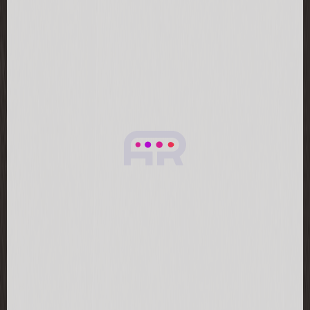
кухне!
2025-10-04
Очень удобный аппарат!
2025-08-25
Проблема была с моей картой, поэтому я не
смогла забрать товар.
2025-08-17
это чудо шайтан машина.конечно,фрине
получилось ,может потому что
перемороженный был,да и масло вообще не
добавлял. .крылья и ножки конечно тоже
за 25 минут не отделяются от мяса.но оно и
понятно.жтод не духовка где я их час жду.в
целом пойдет.с утра два яйца на пергамент