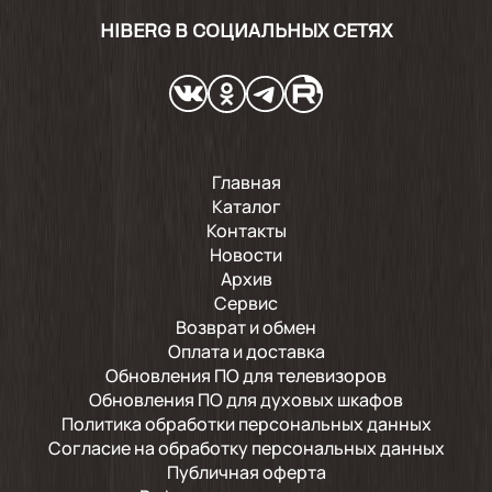
поняли, что функция пара вообще ни о чем,
просто переплата денег
HIBERG В СОЦИАЛЬНЫХ СЕТЯХ
2023-12-01
пришла моя красотка 🥳 буду испытывать
теперь 😍
Главная
Каталог
Контакты
Новости
Архив
Сервис
Возврат и обмен
Оплата и доставка
Обновления ПО для телевизоров
Обновления ПО для духовых шкафов
Политика обработки персональных данных
Согласие на обработку персональных данных
Публичная оферта