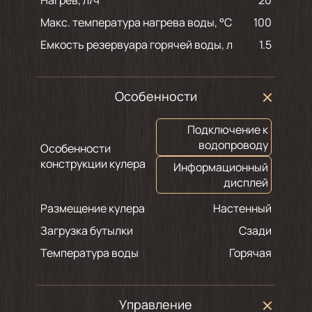
Нагрев, л/ч
20
Макс. температура нагрева воды, °С
100
Емкость резервуара горячей воды, л
1.5
Особенности
Подключение к
водопроводу
Особенности
конструкции кулера
Информационный
дисплей
Размещение кулера
Настенный
Загрузка бутылки
Сзади
Температура воды
Горячая
Управление