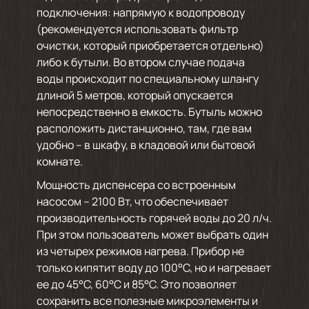
подключения: напрямую к водопроводу
(рекомендуется использовать фильтр
очистки, который приобретается отдельно)
либо к бутыли. Во втором случае подача
воды происходит по специальному шлангу
длиной 5 метров, который опускается
непосредственно в емкость. Бутыль можно
расположить дистанционно, там, где вам
удобно – в шкафу, в кладовой или бытовой
комнате.
Мощность диспенсера со встроенным
насосом – 2100 Вт, что обеспечивает
производительность горячей воды до 20 л/ч.
При этом пользователь может выбрать один
из четырех режимов нагрева. Прибор не
только кипятит воду до 100°С, но и нагревает
ее до 45°С, 60°С и 85°С. Это позволяет
сохранить все полезные микроэлементы и