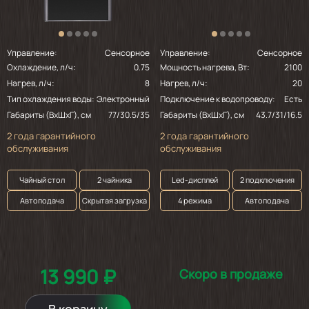
2024-11-27
Кулер оправдал ожидания!👌🏻в
Управление:
Сенсорное
Управление:
Сенсорное
использовании всё очень просто!
Охлаждение, л/ч:
0.75
Мощность нагрева, Вт:
2100
охлаждение отличное,нагрев быстрый!из
Нагрев, л/ч:
8
Нагрев, л/ч:
20
недостатков белый провод огорчил больше
чем вмятина на чайнике!🫣в целом если не
Тип охлаждения воды:
Электронный
Подключение к водопроводу:
Есть
придираться очень достойный!👌🏻
Габариты (ВхШхГ), см
77/30.5/35
Габариты (ВхШхГ), см
43.7/31/16.5
2 года гарантийного
2 года гарантийного
обслуживания
обслуживания
2024-11-23
Чайный стол
2 чайника
Led-дисплей
2 подключения
охлаждает прекрасно и быстро до 7-8
Автоподача
Скрытая загрузка
4 режима
Автоподача
градусов. чайник закипает быстро.
рекомендую
2024-09-06
13 990 ₽
Скоро в продаже
Кулер хорош,холодит воду довольно быстро