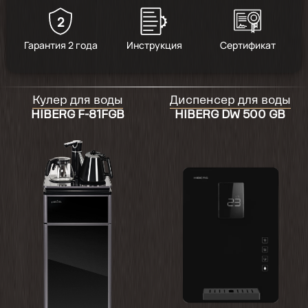
2
5
/
8
Гарантия 2 года
Инструкция
Сертификат
2025-04-23
Красиво
Кулер для воды
Диспенсер для воды
HIBERG F-81FGB
HIBERG DW 500 GB
2025-01-17
Не заменимая вещь в семье
2024-12-02
товар отличный всё работает рекомендую
продавца 👍