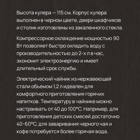
Высота кулера — 115 см. Корпус кулера
выполнен в черном цвете, двери шкафчиков
и столик изготовлены из закаленного стекла.
Компрессорное охлаждение мощностью 90
Вт позволяет быстро охладить воду с
производительностью до 2-х л в час,
экономит электроэнергию и имеет
длительный срок службы.
Электрический чайник из нержавеющей
стали объемом 1,2 л идеален для
комфортного приготовления горячих
напитков. Температуру в чайнике можно
настраивать от 40 до 100°С. Например, для
приготовления детских смесей достаточно
40-60°С, для заваривания черного чая и
кофе потребуется более горячая вода.