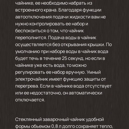
чайнике, ее необходимо набрать из
встроенного крана. Благодаря функции
автоотключения подачи жидкости вам не
нужно контролировать ее набор и
беспокоиться о том, что чайник
переполнится. Подача воды в чайник
осуществляется без открывания крышки. По
умолчанию при наборе воды в чайник вода
будет течь в течение 25 секунд, но если в
чайнике уже есть вода, то можно
регулировать ее набор вручную. Умный
электрочайник имеет функцию защиты от
перегрева. Если в чайнике вода отсутствует
или ее недостаточно, он автоматически
отключается.
Стеклянный заварочный чайник удобной
формы объемом 0,8 л долго сохраняет тепло,