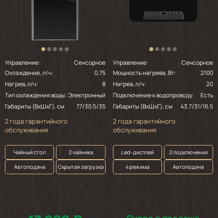
Управление:
Сенсорное
Управление:
Сенсорное
Охлаждение, л/ч:
0.75
Мощность нагрева, Вт:
2100
Нагрев, л/ч:
8
Нагрев, л/ч:
20
Тип охлаждения воды:
Электронный
Подключение к водопроводу:
Есть
Габариты (ВхШхГ), см
77/30.5/35
Габариты (ВхШхГ), см
43.7/31/16.5
2 года гарантийного
2 года гарантийного
обслуживания
обслуживания
Чайный стол
2 чайника
Led-дисплей
2 подключения
Автоподача
Скрытая загрузка
4 режима
Автоподача