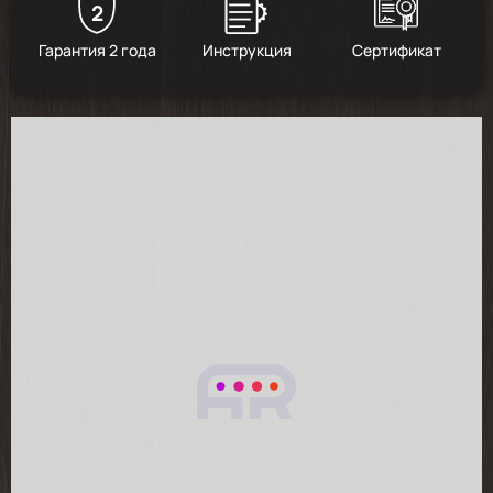
2
4.9
/
8
Гарантия 2 года
Инструкция
Сертификат
2026-01-31
очень удобный в управлении и быстро
нагревается...
2026-01-26
Пришло все целое, сборка интуитивно
понятно, визуально приятный, тактильно
понятно, что бюджетный. Для офиса
отлично.
2026-01-11
доставка быстрая.ещё не пользовалась