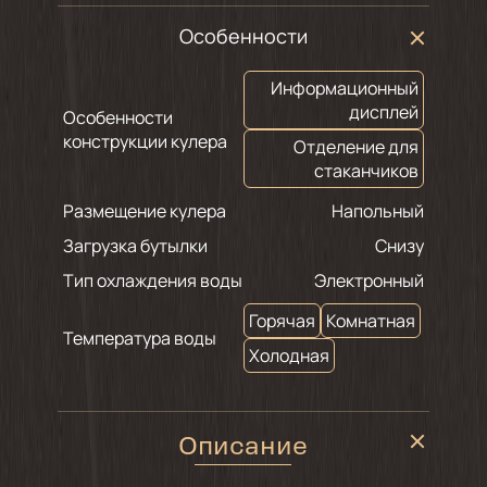
Особенности
Информационный
дисплей
Особенности
конструкции кулера
Отделение для
стаканчиков
Размещение кулера
Напольный
Загрузка бутылки
Снизу
Тип охлаждения воды
Электронный
Горячая
Комнатная
Температура воды
Холодная
Описание