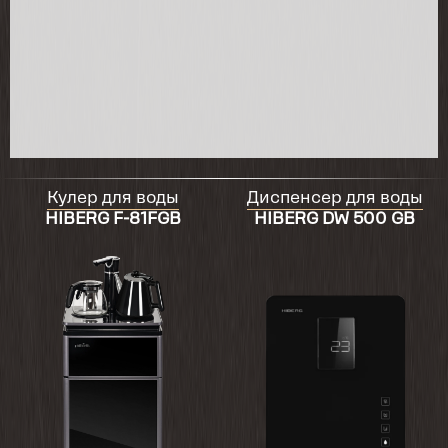
2026-01-10
все подошло на туксон хендай 2023 г.в
качество отличное
2025-10-04
Отличный кулер, все работает. Подруга
сказала, что не видела таких навороченых))
бутылку не видно, дно чуть скошенное,
Кулер для воды
Диспенсер для воды
поднимать не приходится. Чайник кипятит
HIBERG F-81FGB
HIBERG DW 500 GB
быстро, удобный
2025-02-06
хорошо
Показать ещё