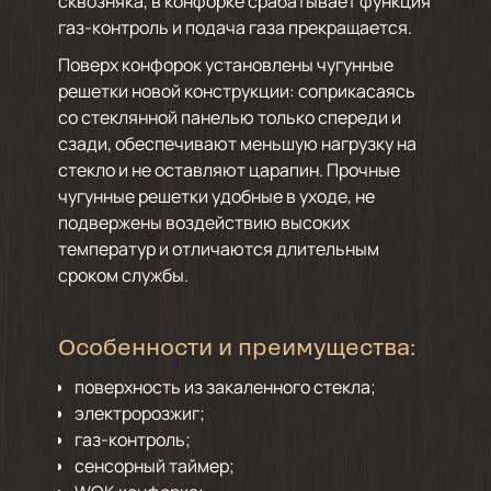
сквозняка, в конфорке срабатывает функция
газ-контроль и подача газа прекращается.
Поверх конфорок установлены чугунные
решетки новой конструкции: соприкасаясь
со стеклянной панелью только спереди и
сзади, обеспечивают меньшую нагрузку на
стекло и не оставляют царапин. Прочные
чугунные решетки удобные в уходе, не
подвержены воздействию высоких
температур и отличаются длительным
сроком службы.
Особенности и преимущества:
поверхность из закаленного стекла;
электророзжиг;
газ-контроль;
сенсорный таймер;