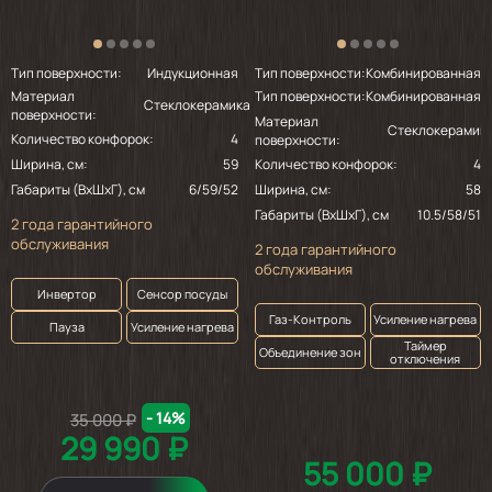
Тип поверхности:
Индукционная
Тип поверхности:
Комбинированная
Материал
Тип поверхности:
Комбинированная
Стеклокерамика
поверхности:
Материал
Стеклокерамик
Количество конфорок:
4
поверхности:
Ширина, см:
59
Количество конфорок:
4
Габариты (ВхШхГ), см
6/59/52
Ширина, см:
58
Габариты (ВхШхГ), см
10.5/58/51
2 года гарантийного
обслуживания
2 года гарантийного
обслуживания
Инвертор
Сенсор посуды
Газ-Контроль
Усиление нагрева
Пауза
Усиление нагрева
Таймер
Объединение зон
отключения
- 14%
35 000 ₽
29 990 ₽
55 000 ₽