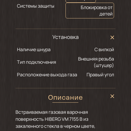
Системы защиты
Блокировка от
детей
Установка
Наличие шнура
С вилкой
Внешняя резьба
Тип подключения
(штуцер)
Расположение выхода газа
Правый угол
Описание
Встраиваемая газовая варочная
поверхность HIBERG VM 7155 B из
закаленного стекла в черном цвете,