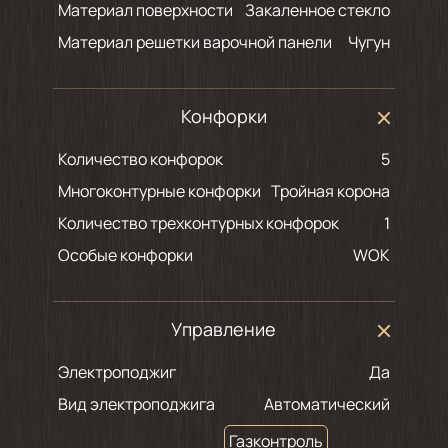
Материал поверхности
Закаленное стекло
Материал решетки варочной панели
Чугун
Конфорки
Количество конфорок
5
Многоконтурные конфорки
Тройная корона
Количество трехконтурных конфорок
1
Особые конфорки
WOK
Управление
Электроподжиг
Да
Вид электроподжига
Автоматический
Газконтроль