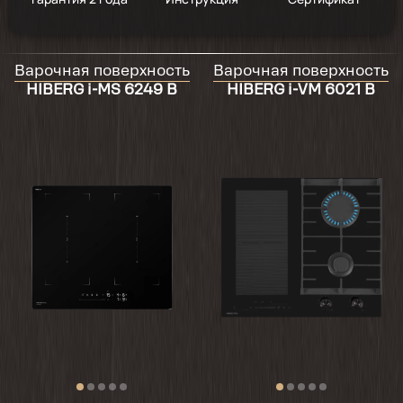
2024-09-30
Варочная поверхность
Варочная поверхность
Неплохая варочная панель, приятно что
HIBERG i-MS 6249 B
HIBERG i-VM 6021 B
идет с двумя типами ручек, можно менять
дизайн. Все комфортики работают
(автоподжик, газконтроль, таймер).