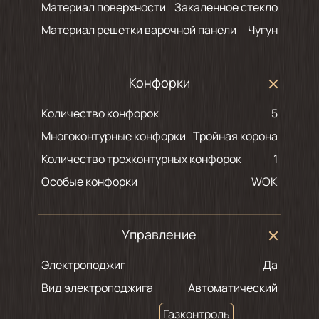
Материал поверхности
Закаленное стекло
Материал решетки варочной панели
Чугун
Конфорки
Количество конфорок
5
Многоконтурные конфорки
Тройная корона
Количество трехконтурных конфорок
1
Особые конфорки
WOK
Управление
Электроподжиг
Да
Вид электроподжига
Автоматический
Газконтроль