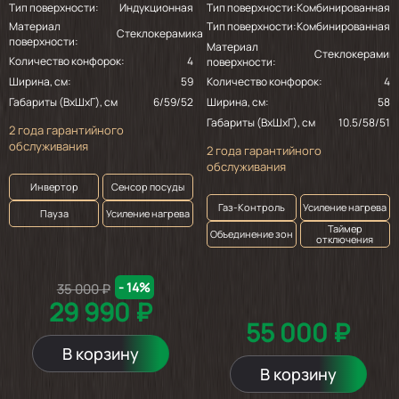
Тип поверхности:
Индукционная
Тип поверхности:
Комбинированная
Материал
Тип поверхности:
Комбинированная
Стеклокерамика
поверхности:
Материал
Стеклокерамик
Количество конфорок:
4
поверхности:
Ширина, см:
59
Количество конфорок:
4
Габариты (ВхШхГ), см
6/59/52
Ширина, см:
58
Габариты (ВхШхГ), см
10.5/58/51
2 года гарантийного
обслуживания
2 года гарантийного
обслуживания
Инвертор
Сенсор посуды
Газ-Контроль
Усиление нагрева
Пауза
Усиление нагрева
Таймер
Объединение зон
отключения
- 14%
35 000 ₽
29 990 ₽
55 000 ₽
В корзину
В корзину