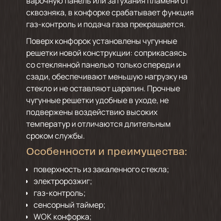
варочную панель или затухания пламени от
сквозняка, в конфорке срабатывает функция
газ-контроль и подача газа прекращается.
Поверх конфорок установлены чугунные
решетки новой конструкции: соприкасаясь
со стеклянной панелью только спереди и
сзади, обеспечивают меньшую нагрузку на
стекло и не оставляют царапин. Прочные
чугунные решетки удобные в уходе, не
подвержены воздействию высоких
температур и отличаются длительным
сроком службы.
Особенности и преимущества:
поверхность из закаленного стекла;
электророзжиг;
газ-контроль;
сенсорный таймер;
WOK конфорка;