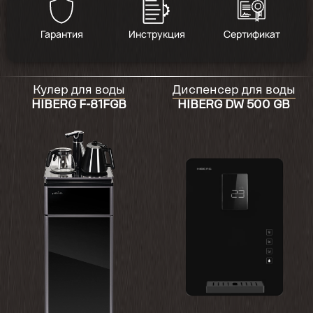
4.8
/
15
Гарантия
Инструкция
Сертификат
2024-05-18
Кулер для воды
Диспенсер для воды
Кулер работает отлично, очень нравится,
HIBERG F-81FGB
HIBERG DW 500 GB
что не видно бутылки
2024-04-12
Отлично всё, но пальчики на поверхности
остаются мгновенно. Шумит только когда
качает воду, минут 5 при первом запуске.
2024-03-30
Кулером доволен. Есть свои плюсы: