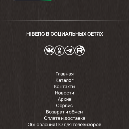
При включении в первый раз дал течь, но
после все работе хорошо без протечек
2024-03-10
HIBERG В СОЦИАЛЬНЫХ СЕТЯХ
Качественный аппарат
Показать ещё
Главная
Каталог
Контакты
Новости
Архив
Сервис
Возврат и обмен
Оплата и доставка
Обновления ПО для телевизоров